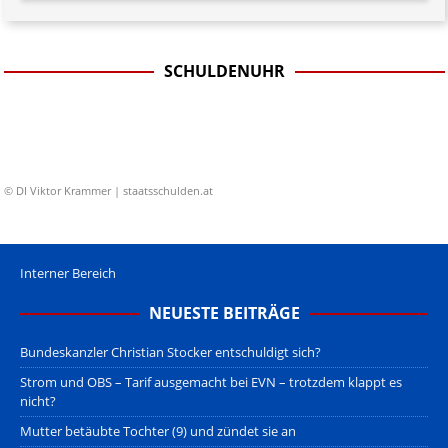
SCHULDENUHR
© DI Viktor Krammer | staatsschulden.at
Interner Bereich
NEUESTE BEITRÄGE
Bundeskanzler Christian Stocker entschuldigt sich?
Strom und OBS – Tarif ausgemacht bei EVN – trotzdem klappt es
nicht?
Mutter betäubte Tochter (9) und zündet sie an