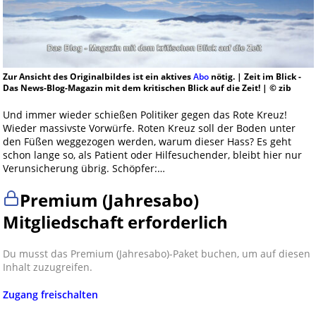
Zur Ansicht des Originalbildes ist ein aktives
Abo
nötig. | Zeit im Blick -
Das News-Blog-Magazin mit dem kritischen Blick auf die Zeit! | © zib
Und immer wieder schießen Politiker gegen das Rote Kreuz!
Wieder massivste Vorwürfe. Roten Kreuz soll der Boden unter
den Füßen weggezogen werden, warum dieser Hass? Es geht
schon lange so, als Patient oder Hilfesuchender, bleibt hier nur
Verunsicherung übrig. Schöpfer:…
Premium (Jahresabo)
Mitgliedschaft erforderlich
Du musst das Premium (Jahresabo)-Paket buchen, um auf diesen
Inhalt zuzugreifen.
Zugang freischalten