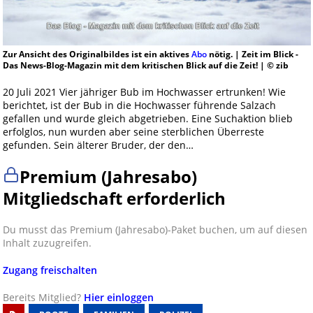
Zur Ansicht des Originalbildes ist ein aktives
Abo
nötig. | Zeit im Blick -
Das News-Blog-Magazin mit dem kritischen Blick auf die Zeit! | © zib
20 Juli 2021 Vier jähriger Bub im Hochwasser ertrunken! Wie
berichtet, ist der Bub in die Hochwasser führende Salzach
gefallen und wurde gleich abgetrieben. Eine Suchaktion blieb
erfolglos, nun wurden aber seine sterblichen Überreste
gefunden. Sein älterer Bruder, der den…
Premium (Jahresabo)
Mitgliedschaft erforderlich
Du musst das Premium (Jahresabo)-Paket buchen, um auf diesen
Inhalt zuzugreifen.
Zugang freischalten
Bereits Mitglied?
Hier einloggen