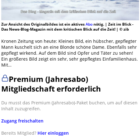
Zur Ansicht des Originalbildes ist ein aktives
Abo
nötig. | Zeit im Blick -
Das News-Blog-Magazin mit dem kritischen Blick auf die Zeit! | © zib
Kronen Zeitung von heute: Kleines Bild, ein hübscher, gepflegter
Mann kuschelt sich an eine Blonde schöne Dame. Ebenfalls sehr
gepflegt wirkend. Auf dem Bild sind Opfer und Täter zu sehen!
Ein größeres Bild zeigt ein sehr, sehr gepflegtes Einfamilienhaus.
Mit…
Premium (Jahresabo)
Mitgliedschaft erforderlich
Du musst das Premium (Jahresabo)-Paket buchen, um auf diesen
Inhalt zuzugreifen.
Zugang freischalten
Bereits Mitglied?
Hier einloggen