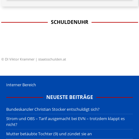
SCHULDENUHR
© DI Viktor Krammer | staatsschulden.at
Interner Bereich
NEUESTE BEITRÄGE
Bundeskanzler Christian Stocker entschuldigt sich?
Strom und OBS – Tarif ausgemacht bei EVN – trotzdem klappt es
nicht?
Mutter betäubte Tochter (9) und zündet sie an