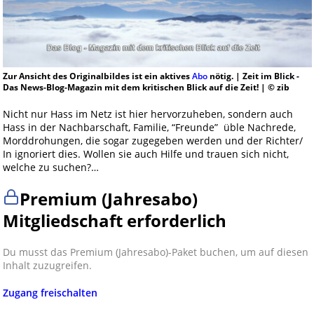
Zur Ansicht des Originalbildes ist ein aktives
Abo
nötig. | Zeit im Blick -
Das News-Blog-Magazin mit dem kritischen Blick auf die Zeit! | © zib
Nicht nur Hass im Netz ist hier hervorzuheben, sondern auch
Hass in der Nachbarschaft, Familie, “Freunde” üble Nachrede,
Morddrohungen, die sogar zugegeben werden und der Richter/
In ignoriert dies. Wollen sie auch Hilfe und trauen sich nicht,
welche zu suchen?…
Premium (Jahresabo)
Mitgliedschaft erforderlich
Du musst das Premium (Jahresabo)-Paket buchen, um auf diesen
Inhalt zuzugreifen.
Zugang freischalten