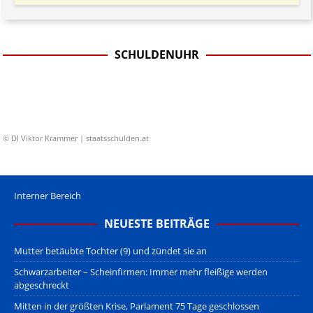
SCHULDENUHR
© DI Viktor Krammer | staatsschulden.at
Interner Bereich
NEUESTE BEITRÄGE
Mutter betäubte Tochter (9) und zündet sie an
Schwarzarbeiter – Scheinfirmen: Immer mehr fleißige werden
abgeschreckt
Mitten in der größten Krise, Parlament 75 Tage geschlossen