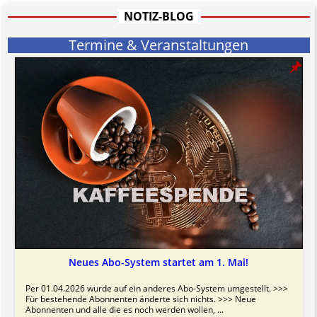
informativen Charakter.
NOTIZ-BLOG
Bitte beachten Sie in dem Zusammenhang auch unsere
AGB
.
Termine & Veranstaltungen
Neues Abo-System startet am 1. Mai!
Per 01.04.2026 wurde auf ein anderes Abo-System umgestellt. >>>
Für bestehende Abonnenten änderte sich nichts. >>> Neue
Abonnenten und alle die es noch werden wollen, ...