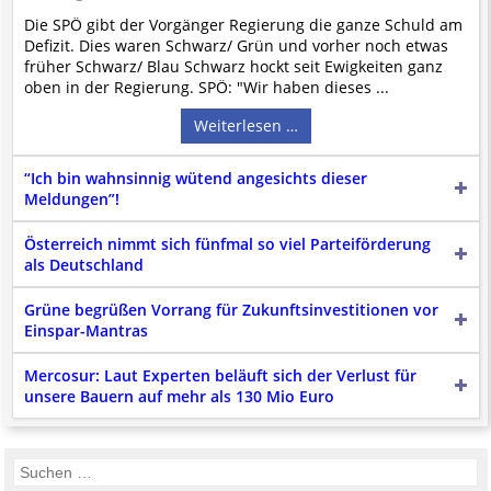
nicht immer gewährleisten können.
Die SPÖ gibt der Vorgänger Regierung die ganze Schuld am
Die Betreiber und die Autoren dieser Website sind weder Juristen, noch
Defizit. Dies waren Schwarz/ Grün und vorher noch etwas
beschäftigen sie solche, dürfen und können daher
keine
früher Schwarz/ Blau Schwarz hockt seit Ewigkeiten ganz
Rechtsgutachten über externen Content
erstellen.
oben in der Regierung. SPÖ: "Wir haben dieses ...
Der Pflicht gem. Abs. 2, § 17 ECG kommen wir erst nach Einlangen
qualifizierter
Hinweise der Justizbehörden nach. Dennoch beachten
Weiterlesen …
wir auch Hinweise daran beteiligter jur. wie phys. Personen und
versuchen objektiv zu bleiben.
Artikel, Beiträge, Seiten usw. sind mit Quellangaben versehen, soweit
“Ich bin wahnsinnig wütend angesichts dieser
diese bekannt und nötig sind. Dabei gibt es 4 Abstufungen:
Meldungen”!
- "
APA-OTS-Originaltext Presseaussendung unter ausschließlicher
inhaltlicher Verantwortung des Aussenders!
" bedeutet, dass diese
Österreich nimmt sich fünfmal so viel Parteiförderung
Veröffentlichung kein von uns produzierter redaktioneller Content ist,
als Deutschland
sondern eine Verteilung im Sinne des
APA Disclaimers
(§ 17 ECG muss
hier also nicht explizit angegeben werden).
Grüne begrüßen Vorrang für Zukunftsinvestitionen vor
- "
Link zum Originalartikel, bzw. zur Quelle des hier zitierten, adaptierten
Einspar-Mantras
bzw. referenzierten Artikels (Keine Haftung bez. § 17 ECG)
" besagt das
Gleiche wie oben, gilt aber für allen Content, welcher nicht, oder nicht
Mercosur: Laut Experten beläuft sich der Verlust für
nur von APA-OTS kommt. Hier dürfen auch eigene Einleitungen,
unsere Bauern auf mehr als 130 Mio Euro
Anmerkungen und Fußnoten dabei sein. (§ 17 ECG gilt dennoch)
- "
Redaktionelle Adaption einer per APA-OTS verbreiteten
Presseaussendung.
" heißt, dass von APA-OTS verbreiteter Content von
uns in weiten Teilen verändert, angepasst, ergänzt wurde. Hier
deklarieren wir keinen vollen Haftungsausschluss für den gesamten