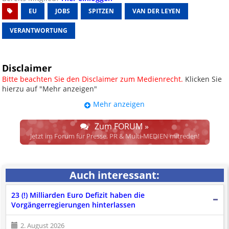
EU
JOBS
SPITZEN
VAN DER LEYEN
VERANTWORTUNG
Disclaimer
Bitte beachten Sie den Disclaimer zum Medienrecht.
Klicken Sie
hierzu auf "Mehr anzeigen"
Mehr anzeigen
UPDATE: § 17 ECG seit 16.02.2024
weggefallen.
Zum FORUM »
Wir lassen den Disclaimertext dennoch so stehen, bis sich die
Jetzt im Forum für Presse, PR & Multi-MEDIEN mitreden!
Justiz im klaren ist, wodurch dieser und etliche weitere, damit
zusammenhängende Paragrafen ersetzt werden. Dzt. herrscht
auch in dem Bereich rechtsfreier Raum. D.h. noch mehr
Auch interessant:
Spielraum für das sog. "Richterrecht", welches alleine aufgrund
schwammiger Gesetze gewisse Parteien bevorzugen kann.
23 (!) Milliarden Euro Defizit haben die
Wir verweisen hiermit auf den
Ausschluss der Verantwortlichkeit bei
Vorgängerregierungen hinterlassen
Links
und betonen ausdrücklich, dass wir die im Abs. 1 des § 17 ECG
genannte Überprüfung etwaiger Rechtswidrigkeit im verlinkten Inhalt
2. August 2026