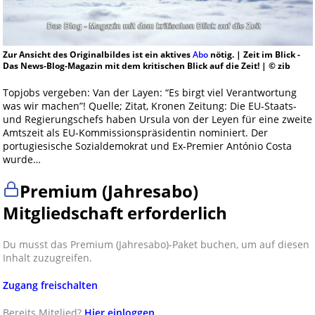
Zur Ansicht des Originalbildes ist ein aktives
Abo
nötig. | Zeit im Blick -
Das News-Blog-Magazin mit dem kritischen Blick auf die Zeit! | © zib
Topjobs vergeben: Van der Layen: “Es birgt viel Verantwortung
was wir machen”! Quelle; Zitat, Kronen Zeitung: Die EU-Staats-
und Regierungschefs haben Ursula von der Leyen für eine zweite
Amtszeit als EU-Kommissionspräsidentin nominiert. Der
portugiesische Sozialdemokrat und Ex-Premier António Costa
wurde…
Premium (Jahresabo)
Mitgliedschaft erforderlich
Du musst das Premium (Jahresabo)-Paket buchen, um auf diesen
Inhalt zuzugreifen.
Zugang freischalten
Bereits Mitglied?
Hier einloggen