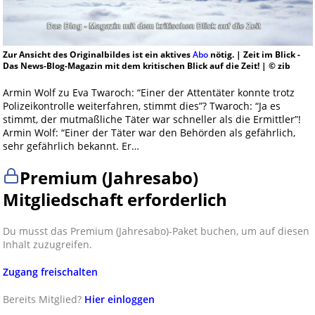
Zur Ansicht des Originalbildes ist ein aktives
Abo
nötig. | Zeit im Blick -
Das News-Blog-Magazin mit dem kritischen Blick auf die Zeit! | © zib
Armin Wolf zu Eva Twaroch: “Einer der Attentäter konnte trotz
Polizeikontrolle weiterfahren, stimmt dies”? Twaroch: “Ja es
stimmt, der mutmaßliche Täter war schneller als die Ermittler”!
Armin Wolf: “Einer der Täter war den Behörden als gefährlich,
sehr gefährlich bekannt. Er…
Premium (Jahresabo)
Mitgliedschaft erforderlich
Du musst das Premium (Jahresabo)-Paket buchen, um auf diesen
Inhalt zuzugreifen.
Zugang freischalten
Bereits Mitglied?
Hier einloggen