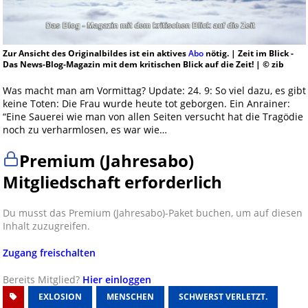
Zur Ansicht des Originalbildes ist ein aktives
Abo
nötig. | Zeit im Blick -
Das News-Blog-Magazin mit dem kritischen Blick auf die Zeit! | © zib
Was macht man am Vormittag? Update: 24. 9: So viel dazu, es gibt
keine Toten: Die Frau wurde heute tot geborgen. Ein Anrainer:
“Eine Sauerei wie man von allen Seiten versucht hat die Tragödie
noch zu verharmlosen, es war wie…
Premium (Jahresabo)
Mitgliedschaft erforderlich
Du musst das Premium (Jahresabo)-Paket buchen, um auf diesen
Inhalt zuzugreifen.
Zugang freischalten
Bereits Mitglied?
Hier einloggen
EXLOSION
MENSCHEN
SCHWERST VERLETZT.