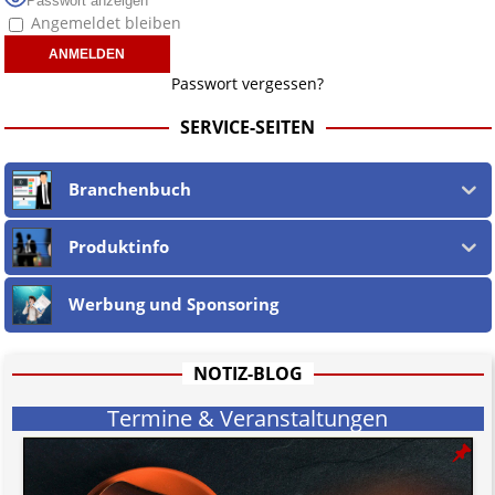
Passwort anzeigen
- "
Quelle wird teilweise genannt, aber aus rechtlichen Gründen (§ 17 ECG)
Angemeldet bleiben
nicht verlinkt
" bedeutet, dass die Quelle zwar genannt wird oder werden
musste, wir aber aufgrund der nicht möglichen Prüfung auf rechtliche
Korrektheit, Wahrheit des externen Inhalts keinen Link setzen.
Passwort vergessen?
Wir sind
nicht verantwortlich für die Offenlegung persönlicher
Daten beteiligter jur. wie phys. Personen
in und auf verlinkten
SERVICE-SEITEN
Webseiten, sowie in den URLs und deren Linktext.
Ebenso teilen wir nicht zwingend deren Ansichten, sondern machen die
Unschuldsvermutung
für alle jur. wie phys. Personen und alle
Branchenbuch
Vorwürfe gegen jene geltend. Dies gilt insbesondere für die eigene
Berichterstattung, welche nach dem
öst. Mediengesetz
erfolgt, soweit
wir als Nicht-Juristen dieses verstehen.
Produktinfo
Wir stehen nicht in (ge)werblichen Zusammenhang mit uo. zu den
Betreibern der verlinkten Webseiten.
Werbung und Sponsoring
Etwaige Empfehlungen in diesem Bericht sind
keine Rechtsberatung!
Der Begriff "
Abmahnanwalt
" bezeichnet Juristen, welche überwiegend
u.o. ausschließlich von (meist ungerechtfertigten, überzogenen,
rechtlich fragwürdigen) Abmahnungen leben und soll keine
NOTIZ-BLOG
Herabwürdigung von Kanzleien darstellen, welche dies innerhalb
gesetzlich verankerter Regeln tun.
Termine & Veranstaltungen
Jener Disclaimer soll sich nicht über gültiges Recht hinwegsetzen und
hat aufgrund der nicht Vertrags-gebundenen Wirksamkeit hpts.
informativen Charakter.
Bitte beachten Sie in dem Zusammenhang auch unsere
AGB
.