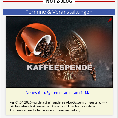
NOTIZ-BLOG
Bitte beachten Sie in dem Zusammenhang auch unsere
AGB
.
Termine & Veranstaltungen
Neues Abo-System startet am 1. Mai!
Per 01.04.2026 wurde auf ein anderes Abo-System umgestellt. >>>
Für bestehende Abonnenten änderte sich nichts. >>> Neue
Abonnenten und alle die es noch werden wollen, ...