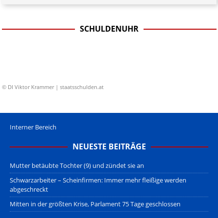
SCHULDENUHR
© DI Viktor Krammer | staatsschulden.at
Interner Bereich
NEUESTE BEITRÄGE
Mutter betäubte Tochter (9) und zündet sie an
Schwarzarbeiter – Scheinfirmen: Immer mehr fleißige werden
abgeschreckt
Mitten in der größten Krise, Parlament 75 Tage geschlossen