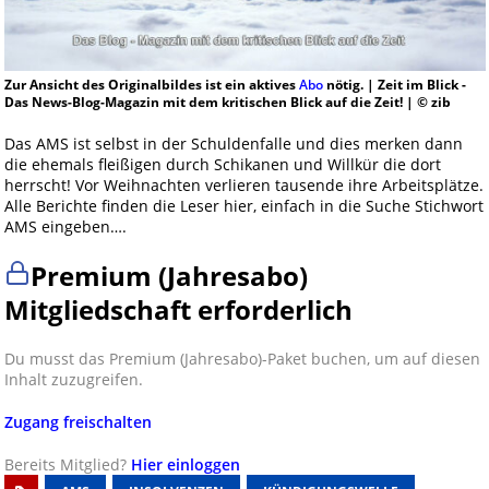
Zur Ansicht des Originalbildes ist ein aktives
Abo
nötig. | Zeit im Blick -
Das News-Blog-Magazin mit dem kritischen Blick auf die Zeit! | © zib
Das AMS ist selbst in der Schuldenfalle und dies merken dann
die ehemals fleißigen durch Schikanen und Willkür die dort
herrscht! Vor Weihnachten verlieren tausende ihre Arbeitsplätze.
Alle Berichte finden die Leser hier, einfach in die Suche Stichwort
AMS eingeben….
Premium (Jahresabo)
Mitgliedschaft erforderlich
Du musst das Premium (Jahresabo)-Paket buchen, um auf diesen
Inhalt zuzugreifen.
Zugang freischalten
Bereits Mitglied?
Hier einloggen