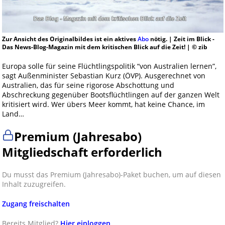
Zur Ansicht des Originalbildes ist ein aktives
Abo
nötig. | Zeit im Blick -
Das News-Blog-Magazin mit dem kritischen Blick auf die Zeit! | © zib
Europa solle für seine Flüchtlingspolitik “von Australien lernen”,
sagt Außenminister Sebastian Kurz (ÖVP). Ausgerechnet von
Australien, das für seine rigorose Abschottung und
Abschreckung gegenüber Bootsflüchtlingen auf der ganzen Welt
kritisiert wird. Wer übers Meer kommt, hat keine Chance, im
Land…
Premium (Jahresabo)
Mitgliedschaft erforderlich
Du musst das Premium (Jahresabo)-Paket buchen, um auf diesen
Inhalt zuzugreifen.
Zugang freischalten
Bereits Mitglied?
Hier einloggen