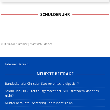
SCHULDENUHR
© DI Viktor Krammer | staatsschulden.at
Interner Bereich
NEUESTE BEITRÄGE
Bundeskanzler Christian Stocker entschuldigt sich?
Strom und OBS – Tarif ausgemacht bei EVN – trotzdem klappt es
nicht?
Mutter betäubte Tochter (9) und zündet sie an