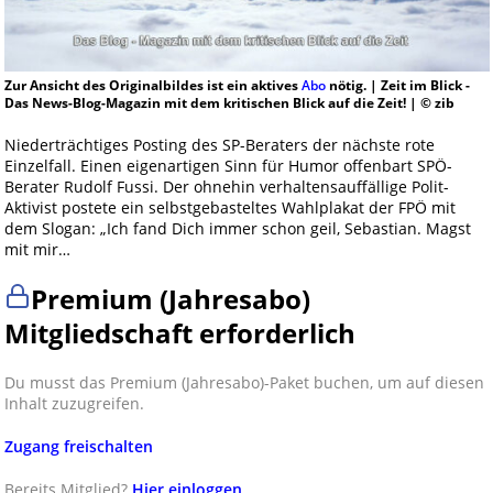
Zur Ansicht des Originalbildes ist ein aktives
Abo
nötig. | Zeit im Blick -
Das News-Blog-Magazin mit dem kritischen Blick auf die Zeit! | © zib
Niederträchtiges Posting des SP-Beraters der nächste rote
Einzelfall. Einen eigenartigen Sinn für Humor offenbart SPÖ-
Berater Rudolf Fussi. Der ohnehin verhaltensauffällige Polit-
Aktivist postete ein selbstgebasteltes Wahlplakat der FPÖ mit
dem Slogan: „Ich fand Dich immer schon geil, Sebastian. Magst
mit mir…
Premium (Jahresabo)
Mitgliedschaft erforderlich
Du musst das Premium (Jahresabo)-Paket buchen, um auf diesen
Inhalt zuzugreifen.
Zugang freischalten
Bereits Mitglied?
Hier einloggen