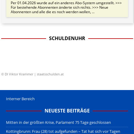
Per 01.04.2026 wurde auf ein anderes Abo-System umgestellt. >>>
Für bestehende Abonnenten änderte sich nichts. >>> Neue
Abonnenten und alle die es noch werden wollen, ...
SCHULDENUHR
© DI Viktor Krammer | staatsschulden.at
Interner Bereich
NEUESTE BEITRÄGE
Mitten in der größten Krise, Parlament 75 Tage geschlossen
Kottingbrunn: Frau (28) tot aufgefunden – Tat hat sich vor Tagen