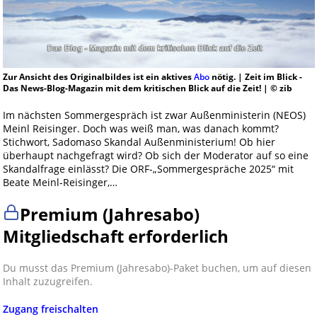
Zur Ansicht des Originalbildes ist ein aktives
Abo
nötig. | Zeit im Blick -
Das News-Blog-Magazin mit dem kritischen Blick auf die Zeit! | © zib
Im nächsten Sommergespräch ist zwar Außenministerin (NEOS)
Meinl Reisinger. Doch was weiß man, was danach kommt?
Stichwort, Sadomaso Skandal Außenministerium! Ob hier
überhaupt nachgefragt wird? Ob sich der Moderator auf so eine
Skandalfrage einlässt? Die ORF-„Sommergespräche 2025“ mit
Beate Meinl-Reisinger,…
Premium (Jahresabo)
Mitgliedschaft erforderlich
Du musst das Premium (Jahresabo)-Paket buchen, um auf diesen
Inhalt zuzugreifen.
Zugang freischalten