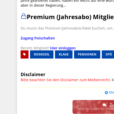
Jahre gearbeitet haben, haben ein Recht auf eine würd
aber in dieser Regierung…
Premium (Jahresabo) Mitglie
Du musst das Premium (Jahresabo)-Paket buchen, um a
Zugang freischalten
Bereits Mitglied?
Hier einloggen
DOSKOZIL
KLAGE
PENSIONEN
SPÖ
Disclaimer
Bitte beachten Sie den Disclaimer zum Medienrecht.
K
UPDATE: § 17 ECG seit 16.02.2024 weg
Me
Wir lassen den Disclaimertext dennoch so stehen, bis s
weitere, damit zusammenhängende Paragrafen ersetzt 
Zu
Raum. D.h. noch mehr Spielraum für das sog. "Richte
Jetzt im Forum für Pres
gewisse Parteien bevorzugen kann.