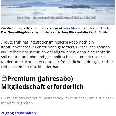
Zur Ansicht des Originalbildes ist ein aktives
Abo
nötig. | Zeit im Blick -
Das News-Blog-Magazin mit dem kritischen Blick auf die Zeit! | © zib
„Heute früh hat Integrationsministerin Raab noch ein
Kopftuchverbot für Lehrerinnen gefordert. Dieser Idee können
wir Freiheitliche natürlich viel abgewinnen, denn eine Lehrerin
soll neutral und ohne religiös-politisches Statement unsere
Kinder unterrichten“, erklärte der freiheitliche Bildungssprecher
NAbg. Hermann Brückl. „Hier hat…
Premium (Jahresabo)
Mitgliedschaft erforderlich
Du musst das Premium (Jahresabo)-Paket buchen, um auf diesen
Inhalt zuzugreifen.
Zugang freischalten