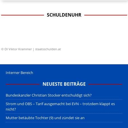
SCHULDENUHR
© DI Viktor Krammer | staatsschulden.at
Interner Bereich
NEUESTE BEITRÄGE
Bundeskanzler Christian Stocker entschuldigt sich?
Strom und OBS – Tarif ausgemacht bei EVN – trotzdem klappt es
nicht?
Mutter betäubte Tochter (9) und zündet sie an