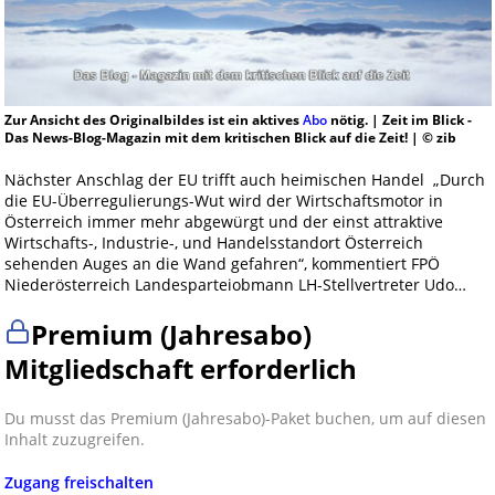
Zur Ansicht des Originalbildes ist ein aktives
Abo
nötig. | Zeit im Blick -
Das News-Blog-Magazin mit dem kritischen Blick auf die Zeit! | © zib
Nächster Anschlag der EU trifft auch heimischen Handel „Durch
die EU-Überregulierungs-Wut wird der Wirtschaftsmotor in
Österreich immer mehr abgewürgt und der einst attraktive
Wirtschafts-, Industrie-, und Handelsstandort Österreich
sehenden Auges an die Wand gefahren“, kommentiert FPÖ
Niederösterreich Landesparteiobmann LH-Stellvertreter Udo…
Premium (Jahresabo)
Mitgliedschaft erforderlich
Du musst das Premium (Jahresabo)-Paket buchen, um auf diesen
Inhalt zuzugreifen.
Zugang freischalten