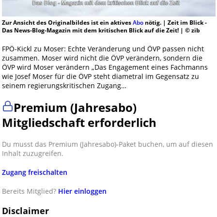
Zur Ansicht des Originalbildes ist ein aktives
Abo
nötig. | Zeit im Blick -
Das News-Blog-Magazin mit dem kritischen Blick auf die Zeit! | © zib
FPÖ-Kickl zu Moser: Echte Veränderung und ÖVP passen nicht
zusammen. Moser wird nicht die ÖVP verändern, sondern die
ÖVP wird Moser verändern „Das Engagement eines Fachmanns
wie Josef Moser für die ÖVP steht diametral im Gegensatz zu
seinem regierungskritischen Zugang…
Premium (Jahresabo)
Mitgliedschaft erforderlich
Du musst das Premium (Jahresabo)-Paket buchen, um auf diesen
Inhalt zuzugreifen.
Zugang freischalten
Bereits Mitglied?
Hier einloggen
Disclaimer