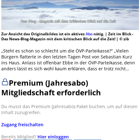
Zur Ansicht des Originalbildes ist ein aktives
Abo
nötig. | Zeit im Blick -
Das News-Blog-Magazin mit dem kritischen Blick auf die Zeit! | © zib
„Steht es schon so schlecht um die ÖVP-Parteikasse?“ „Vielen
Bürgern flatterte in den letzten Tagen Post von Sebastian Kurz
ins Haus. Anlass ist offenbar Ebbe in der ÖVP-Parteikasse, denn
anders lässt es sich wohl kaum erklären, dass er trotz nicht…
Premium (Jahresabo)
Mitgliedschaft erforderlich
Du musst das Premium (Jahresabo)-Paket buchen, um auf diesen
Inhalt zuzugreifen.
Zugang freischalten
Bereits Mitglied?
Hier einloggen