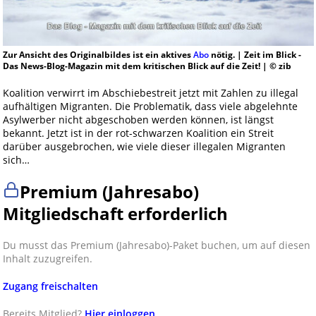
Zur Ansicht des Originalbildes ist ein aktives
Abo
nötig. | Zeit im Blick -
Das News-Blog-Magazin mit dem kritischen Blick auf die Zeit! | © zib
Koalition verwirrt im Abschiebestreit jetzt mit Zahlen zu illegal
aufhältigen Migranten. Die Problematik, dass viele abgelehnte
Asylwerber nicht abgeschoben werden können, ist längst
bekannt. Jetzt ist in der rot-schwarzen Koalition ein Streit
darüber ausgebrochen, wie viele dieser illegalen Migranten
sich…
Premium (Jahresabo)
Mitgliedschaft erforderlich
Du musst das Premium (Jahresabo)-Paket buchen, um auf diesen
Inhalt zuzugreifen.
Zugang freischalten
Bereits Mitglied?
Hier einloggen