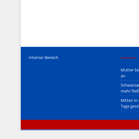
Mediengesetz
erfolgt, soweit wir als Nicht-Juristen dieses v
Wir stehen nicht in (ge)werblichen Zusammenhang mit uo. z
Etwaige Empfehlungen in diesem Bericht sind
keine Recht
Der Begriff "
Abmahnanwalt
" bezeichnet Juristen, welche üb
überzogenen, rechtlich fragwürdigen) Abmahnungen leben u
innerhalb gesetzlich verankerter Regeln tun.
Jener Disclaimer soll sich nicht über gültiges Recht hinwe
hpts. informativen Charakter.
Bitte beachten Sie in dem Zusammenhang auch unsere
AG
Interner Bereich
Mutter be
an
Schwarzar
mehr flei
Mitten in
Tage gesc
© zeitimblick