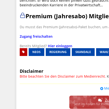
berichten. Er wird doch keinen pinken Gust gebraucht 
beeindruckenden Karriere in der Privatwirtschaft…
Premium (Jahresabo) Mitglie
Du musst das Premium (Jahresabo)-Paket buchen, um a
Zugang freischalten
Bereits Mitglied?
Hier einloggen
NEOS
REGIERUNG
SKANDALE
WAHL
Disclaimer
Bitte beachten Sie den Disclaimer zum Medienrecht.
K
UPDATE: § 17 ECG seit 16.02.2024 weg
Me
Wir lassen den Disclaimertext dennoch so stehen, bis s
weitere, damit zusammenhängende Paragrafen ersetzt 
Zu
Raum. D.h. noch mehr Spielraum für das sog. "Richte
Jetzt im Forum für Pres
gewisse Parteien bevorzugen kann.