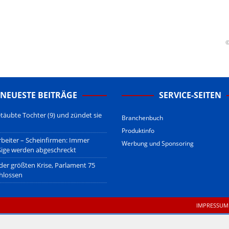
erstehen.
u den Betreibern der verlinkten Webseiten.
sberatung!
erwiegend u.o. ausschließlich von (meist ungerechtfertigten,
©
nd soll keine Herabwürdigung von Kanzleien darstellen, welche dies
gsetzen und hat aufgrund der nicht Vertrags-gebundenen Wirksamkeit
B
.
NEUESTE BEITRÄGE
SERVICE-SEITEN
täubte Tochter (9) und zündet sie
Branchenbuch
Produktinfo
beiter – Scheinfirmen: Immer
Werbung und Sponsoring
ßige werden abgeschreckt
 der größten Krise, Parlament 75
hlossen
IMPRESSUM