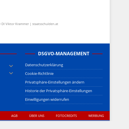
 DI Viktor Krammer | staatsschulden.at
DSGVO-MANAGEMENT
Datenschutzerklärung
Cookie-Richtlinie
Privatsphäre-Einstellungen ändern
Historie der Privatsphäre-Einstellungen
Einwilligungen widerrufen
AGB
ÜBER UNS
FOTOCREDITS
WERBUNG