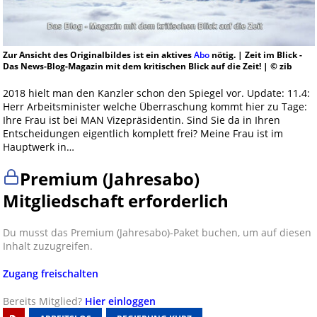
Zur Ansicht des Originalbildes ist ein aktives
Abo
nötig. | Zeit im Blick -
Das News-Blog-Magazin mit dem kritischen Blick auf die Zeit! | © zib
2018 hielt man den Kanzler schon den Spiegel vor. Update: 11.4:
Herr Arbeitsminister welche Überraschung kommt hier zu Tage:
Ihre Frau ist bei MAN Vizepräsidentin. Sind Sie da in Ihren
Entscheidungen eigentlich komplett frei? Meine Frau ist im
Hauptwerk in…
Premium (Jahresabo)
Mitgliedschaft erforderlich
Du musst das Premium (Jahresabo)-Paket buchen, um auf diesen
Inhalt zuzugreifen.
Zugang freischalten
Bereits Mitglied?
Hier einloggen