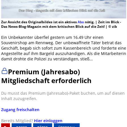
Zur Ansicht des Originalbildes ist ein aktives
Abo
nötig. | Zeit im Blick -
Das News-Blog-Magazin mit dem kritischen Blick auf die Zeit! | © zib
Ein Unbekannter überfiel gestern um 16.49 Uhr einen
Souvenirshop am Rennweg. Der unbewaffnete Täter betrat das
Geschäft, begab sich sofort zum Kassenbereich und forderte eine
Angestellte auf ihm Bargeld auszuhändigen. Als die Mitarbeiterin
damit drohte die Polizei zu verständigen, stieß…
Premium (Jahresabo)
Mitgliedschaft erforderlich
Du musst das Premium (Jahresabo)-Paket buchen, um auf diesen
Inhalt zuzugreifen.
Zugang freischalten
Bereits Mitglied?
Hier einloggen