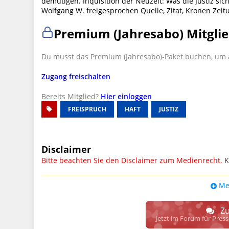
demütigen. Inquisition der Neuzeit: Was die Justiz sich 
Wolfgang W. freigesprochen Quelle, Zitat, Kronen Zeit
Premium (Jahresabo) Mitglie
Du musst das Premium (Jahresabo)-Paket buchen, um a
Zugang freischalten
Bereits Mitglied?
Hier einloggen
FREISPRUCH
HAFT
JUSTIZ
Disclaimer
Bitte beachten Sie den Disclaimer zum Medienrecht.
K
UPDATE: § 17 ECG seit 16.02.2024 weg
Me
Wir lassen den Disclaimertext dennoch so stehen, bis s
weitere, damit zusammenhängende Paragrafen ersetzt 
Zu
Raum. D.h. noch mehr Spielraum für das sog. "Richte
Jetzt im Forum für Pres
gewisse Parteien bevorzugen kann.