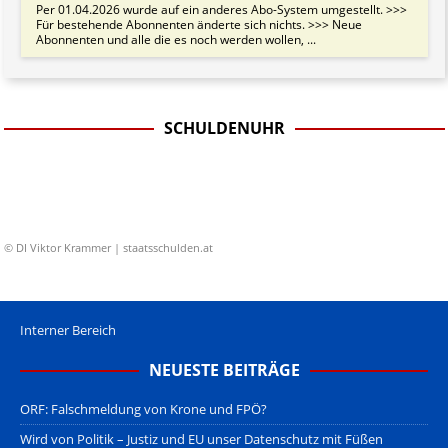
Per 01.04.2026 wurde auf ein anderes Abo-System umgestellt. >>>
Für bestehende Abonnenten änderte sich nichts. >>> Neue
Abonnenten und alle die es noch werden wollen, ...
SCHULDENUHR
© DI Viktor Krammer | staatsschulden.at
Interner Bereich
NEUESTE BEITRÄGE
ORF: Falschmeldung von Krone und FPÖ?
Wird von Politik – Justiz und EU unser Datenschutz mit Füßen