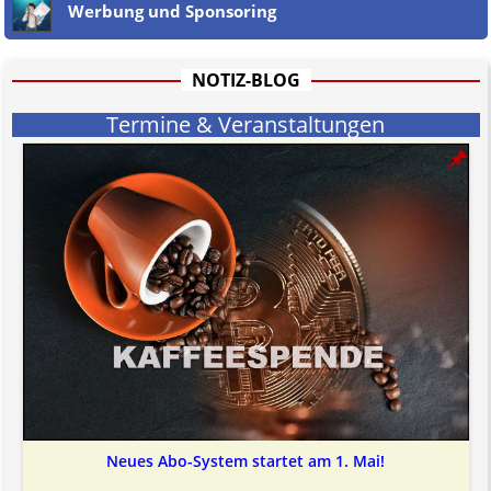
Werbung und Sponsoring
Jener Disclaimer soll sich nicht über gültiges Recht hinwegsetzen und
hat aufgrund der nicht Vertrags-gebundenen Wirksamkeit hpts.
informativen Charakter.
Bitte beachten Sie in dem Zusammenhang auch unsere
AGB
.
NOTIZ-BLOG
Termine & Veranstaltungen
Neues Abo-System startet am 1. Mai!