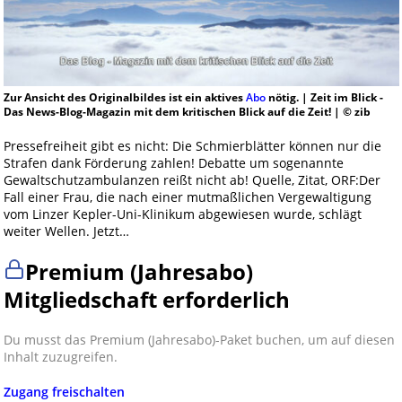
Zur Ansicht des Originalbildes ist ein aktives
Abo
nötig. | Zeit im Blick -
Das News-Blog-Magazin mit dem kritischen Blick auf die Zeit! | © zib
Pressefreiheit gibt es nicht: Die Schmierblätter können nur die
Strafen dank Förderung zahlen! Debatte um sogenannte
Gewaltschutzambulanzen reißt nicht ab! Quelle, Zitat, ORF:Der
Fall einer Frau, die nach einer mutmaßlichen Vergewaltigung
vom Linzer Kepler-Uni-Klinikum abgewiesen wurde, schlägt
weiter Wellen. Jetzt…
Premium (Jahresabo)
Mitgliedschaft erforderlich
Du musst das Premium (Jahresabo)-Paket buchen, um auf diesen
Inhalt zuzugreifen.
Zugang freischalten