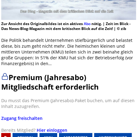
Zur Ansicht des Originalbildes ist ein aktives
Abo
nötig. | Zeit im Blick -
Das News-Blog-Magazin mit dem kritischen Blick auf die Zeit! | © zib
Die Politik behandelt Unternehmen stiefbürgerlich und belastet
diese, bis zum geht nicht mehr. Die heimischen kleinen und
mittleren Unternehmen (KMU) teilen sich in zwei beinahe gleich
große Gruppen: In 51% der KMU hat sich der Betriebserfolg (vor
Finanzergebnis) in den…
Premium (Jahresabo)
Mitgliedschaft erforderlich
Du musst das Premium (Jahresabo)-Paket buchen, um auf diesen
Inhalt zuzugreifen.
Zugang freischalten
Bereits Mitglied?
Hier einloggen