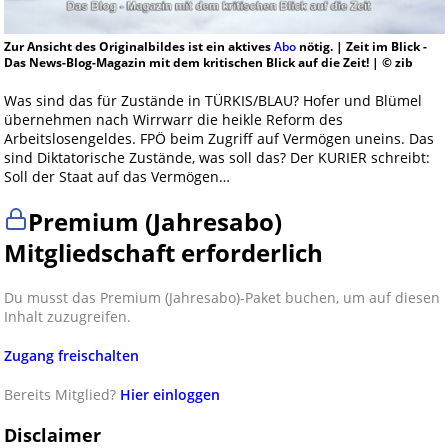
Zur Ansicht des Originalbildes ist ein aktives
Abo
nötig. | Zeit im Blick -
Das News-Blog-Magazin mit dem kritischen Blick auf die Zeit! | © zib
Was sind das für Zustände in TÜRKIS/BLAU? Hofer und Blümel
übernehmen nach Wirrwarr die heikle Reform des
Arbeitslosengeldes. FPÖ beim Zugriff auf Vermögen uneins. Das
sind Diktatorische Zustände, was soll das? Der KURIER schreibt:
Soll der Staat auf das Vermögen…
Premium (Jahresabo)
Mitgliedschaft erforderlich
Du musst das Premium (Jahresabo)-Paket buchen, um auf diesen
Inhalt zuzugreifen.
Zugang freischalten
Bereits Mitglied?
Hier einloggen
Disclaimer