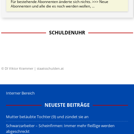
Für bestehende Abonnenten änderte sich nichts. >>> Neue
Abonnenten und alle die es noch werden wollen, ...
SCHULDENUHR
© DI Viktor Krammer | staatsschulden.at
Interner Bereich
NEUESTE BEITRÄGE
Mutter betäubte Tochter (9) und zündet sie an
Schwarzarbeiter – Scheinfirmen: Immer mehr fleißige werden
abgeschreckt