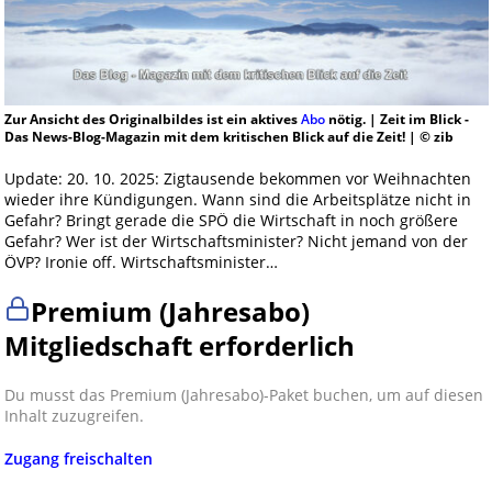
Zur Ansicht des Originalbildes ist ein aktives
Abo
nötig. | Zeit im Blick -
Das News-Blog-Magazin mit dem kritischen Blick auf die Zeit! | © zib
Update: 20. 10. 2025: Zigtausende bekommen vor Weihnachten
wieder ihre Kündigungen. Wann sind die Arbeitsplätze nicht in
Gefahr? Bringt gerade die SPÖ die Wirtschaft in noch größere
Gefahr? Wer ist der Wirtschaftsminister? Nicht jemand von der
ÖVP? Ironie off. Wirtschaftsminister…
Premium (Jahresabo)
Mitgliedschaft erforderlich
Du musst das Premium (Jahresabo)-Paket buchen, um auf diesen
Inhalt zuzugreifen.
Zugang freischalten