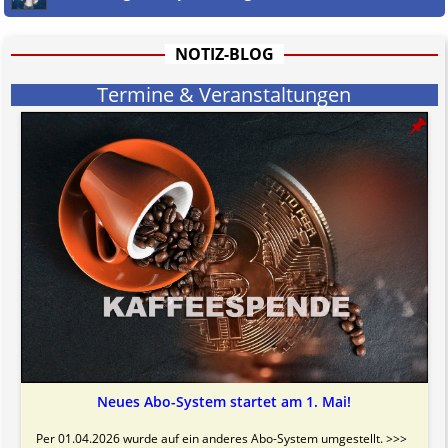
hat aufgrund der nicht Vertrags-gebundenen Wirksamkeit hpts.
informativen Charakter.
Bitte beachten Sie in dem Zusammenhang auch unsere
AGB
.
NOTIZ-BLOG
Termine & Veranstaltungen
Neues Abo-System startet am 1. Mai!
Per 01.04.2026 wurde auf ein anderes Abo-System umgestellt. >>>