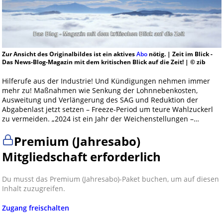
Zur Ansicht des Originalbildes ist ein aktives
Abo
nötig. | Zeit im Blick -
Das News-Blog-Magazin mit dem kritischen Blick auf die Zeit! | © zib
Hilferufe aus der Industrie! Und Kündigungen nehmen immer
mehr zu! Maßnahmen wie Senkung der Lohnnebenkosten,
Ausweitung und Verlängerung des SAG und Reduktion der
Abgabenlast jetzt setzen – Freeze-Period um teure Wahlzuckerl
zu vermeiden. „2024 ist ein Jahr der Weichenstellungen –…
Premium (Jahresabo)
Mitgliedschaft erforderlich
Du musst das Premium (Jahresabo)-Paket buchen, um auf diesen
Inhalt zuzugreifen.
Zugang freischalten