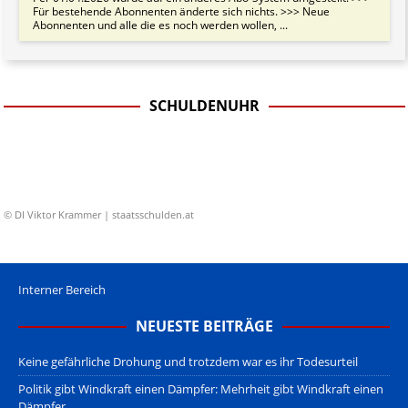
Für bestehende Abonnenten änderte sich nichts. >>> Neue
Abonnenten und alle die es noch werden wollen, ...
SCHULDENUHR
© DI Viktor Krammer | staatsschulden.at
Interner Bereich
NEUESTE BEITRÄGE
Keine gefährliche Drohung und trotzdem war es ihr Todesurteil
Politik gibt Windkraft einen Dämpfer: Mehrheit gibt Windkraft einen
Dämpfer