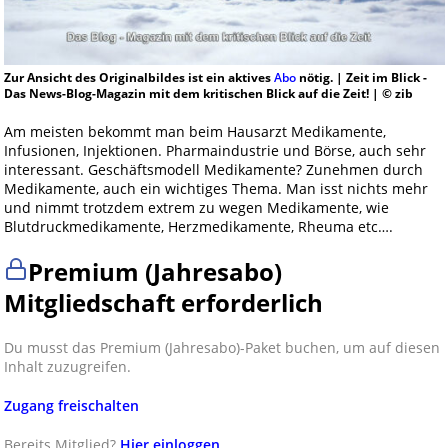
Zur Ansicht des Originalbildes ist ein aktives
Abo
nötig. | Zeit im Blick -
Das News-Blog-Magazin mit dem kritischen Blick auf die Zeit! | © zib
Am meisten bekommt man beim Hausarzt Medikamente,
Infusionen, Injektionen. Pharmaindustrie und Börse, auch sehr
interessant. Geschäftsmodell Medikamente? Zunehmen durch
Medikamente, auch ein wichtiges Thema. Man isst nichts mehr
und nimmt trotzdem extrem zu wegen Medikamente, wie
Blutdruckmedikamente, Herzmedikamente, Rheuma etc….
Premium (Jahresabo)
Mitgliedschaft erforderlich
Du musst das Premium (Jahresabo)-Paket buchen, um auf diesen
Inhalt zuzugreifen.
Zugang freischalten
Bereits Mitglied?
Hier einloggen