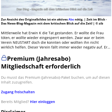
Zur Ansicht des Originalbildes ist ein aktives
Abo
nötig. | Zeit im Blick -
Das News-Blog-Magazin mit dem kritischen Blick auf die Zeit! | © zib
Mittlerweile hat Erwin K die Tat gestanden. Er wollte die Frau
töten, er wollte wieder eingesperrt werden. Zwar war er beim
Verein NEUSTART doch die konnten oder wollten ihn nicht
wirklich helfen. Dieser Verein fällt immer wieder negativ auf. Er…
Premium (Jahresabo)
Mitgliedschaft erforderlich
Du musst das Premium (Jahresabo)-Paket buchen, um auf diesen
Inhalt zuzugreifen.
Zugang freischalten
Bereits Mitglied?
Hier einloggen
Disclaimer