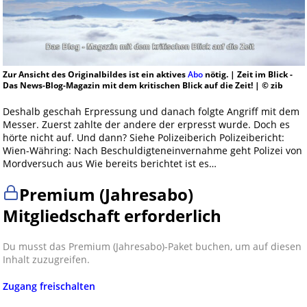
Zur Ansicht des Originalbildes ist ein aktives
Abo
nötig. | Zeit im Blick -
Das News-Blog-Magazin mit dem kritischen Blick auf die Zeit! | © zib
Deshalb geschah Erpressung und danach folgte Angriff mit dem
Messer. Zuerst zahlte der andere der erpresst wurde. Doch es
hörte nicht auf. Und dann? Siehe Polizeiberich Polizeibericht:
Wien-Währing: Nach Beschuldigteneinvernahme geht Polizei von
Mordversuch aus Wie bereits berichtet ist es…
Premium (Jahresabo)
Mitgliedschaft erforderlich
Du musst das Premium (Jahresabo)-Paket buchen, um auf diesen
Inhalt zuzugreifen.
Zugang freischalten