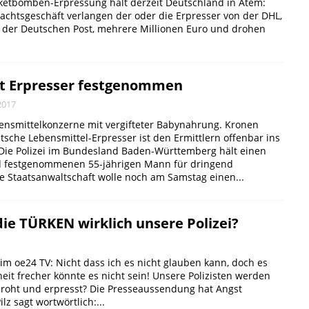
aketbomben-Erpressung hält derzeit Deutschland in Atem:
achtsgeschäft verlangen der oder die Erpresser von der DHL,
r der Deutschen Post, mehrere Millionen Euro und drohen
t Erpresser festgenommen
2017
bensmittelkonzerne mit vergifteter Babynahrung. Kronen
tsche Lebensmittel-Erpresser ist den Ermittlern offenbar ins
Die Polizei im Bundesland Baden-Württemberg hält einen
d festgenommenen 55-jährigen Mann für dringend
ie Staatsanwaltschaft wolle noch am Samstag einen...
die TÜRKEN wirklich unsere Polizei?
e im oe24 TV: Nicht dass ich es nicht glauben kann, doch es
eit frecher könnte es nicht sein! Unsere Polizisten werden
oht und erpresst? Die Presseaussendung hat Angst
lz sagt wortwörtlich:...