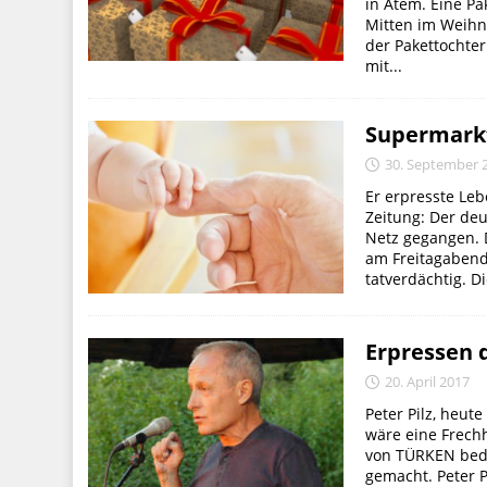
in Atem. Eine P
Mitten im Weihn
der Pakettochte
mit...
Supermark
30. September 
Er erpresste Le
Zeitung: Der deu
Netz gegangen. 
am Freitagaben
tatverdächtig. D
Erpressen 
20. April 2017
Peter Pilz, heut
wäre eine Frechh
von TÜRKEN bedr
gemacht. Peter Pi