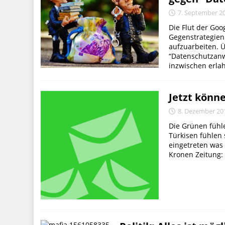
7. September 2
Die Flut der Goo
Gegenstrategien 
aufzuarbeiten. 
“Datenschutzanw
inzwischen erlah
Jetzt könn
8. Dezember 20
Die Grünen fühle
Türkisen fühlen 
eingetreten was 
Kronen Zeitung: 