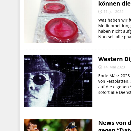
können die
11. Juli 2025
Was haben wir fü
Medienmeldungen
haben nicht aufg
Nun soll alle paa
Western Di
14. Mai 2023
Ende März 2023 b
von Festplatten
auf die eigenen
sofort alle Diens
News von d
gegen “Dat