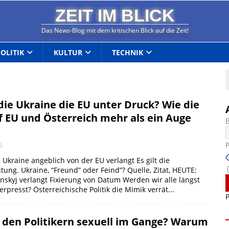
ZEIT IM BLICK
Das News-Blog mit dem kritischen Blick auf die Zeit!
POLITIK
KULTUR
TECHNIK
 die Ukraine die EU unter Druck? Wie die
f EU und Österreich mehr als ein Auge
6
kraine angeblich von der EU verlangt Es gilt die
ng. Ukraine, “Freund” oder Feind”? Quelle, Zitat, HEUTE:
lenskyj verlangt Fixierung von Datum Werden wir alle längst
rpresst? Österreichische Politik die Mimik verrät...
P
t den Politikern sexuell im Gange? Warum