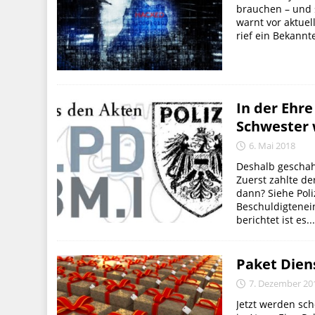
brauchen – und s
warnt vor aktuel
rief ein Bekannt
In der Ehre
Schwester
6. Mai 2018
Deshalb geschah
Zuerst zahlte de
dann? Siehe Poli
Beschuldigtenei
berichtet ist es..
Paket Dien
7. Dezember 20
Jetzt werden sch