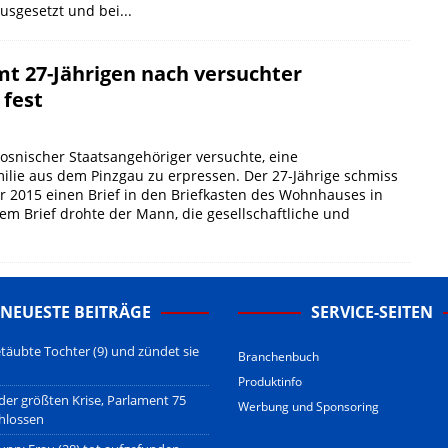
usgesetzt und bei...
t 27-Jährigen nach versuchter
 fest
bosnischer Staatsangehöriger versuchte, eine
lie aus dem Pinzgau zu erpressen. Der 27-Jährige schmiss
 2015 einen Brief in den Briefkasten des Wohnhauses in
dem Brief drohte der Mann, die gesellschaftliche und
NEUESTE BEITRÄGE
SERVICE-SEITEN
täubte Tochter (9) und zündet sie
Branchenbuch
Produktinfo
 der größten Krise, Parlament 75
Werbung und Sponsoring
hlossen