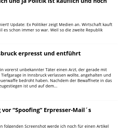
lich und ja Politik ist käuflich und noch
rt! Update: Ex Politiker zeigt Medien an. Wirtschaft kauft
Weil es schon immer so war. Weil so die zweite Republik
sbruck erpresst und entführt
 ein vorerst unbekannter Täter einen Arzt, der gerade mit
Tiefgarage in Innsbruck verlassen wollte, angehalten und
feuerwaffe bedroht haben. Nachdem der Bewaffnete in das
zugestiegen ist und auf dem...
 vor “Spoofing” Erpresser-Mail´s
en folgenden Screenshot werde ich noch für einen Artikel