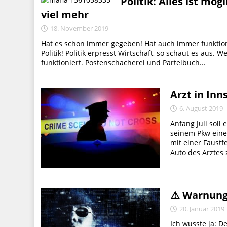
Politik: Alles ist mög
viel mehr
18. November 2019
Hat es schon immer gegeben! Hat auch immer funktionie
Politik! Politik erpresst Wirtschaft, so schaut es aus. 
funktioniert. Postenschacherei und Parteibuch...
Arzt in Inn
6. August 2019
Anfang Juli soll
seinem Pkw eine 
mit einer Faust
Auto des Arztes 
⚠️ Warnung
20. Januar 2019
Ich wusste ja: D