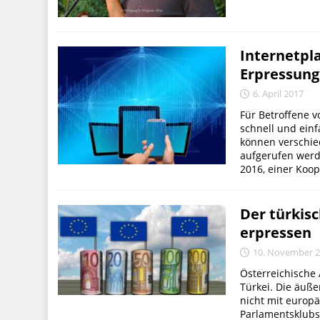
Internetpla
Erpressung
6. April 2017
Für Betroffene v
schnell und ein
können verschie
aufgerufen werd
2016, einer Koop
Der türkis
erpressen
10. November 
Österreichische
Türkei. Die äuße
nicht mit europ
Parlamentsklubs