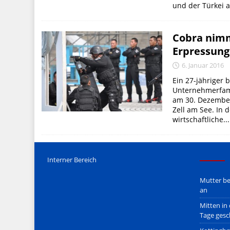
und der Türkei a
Cobra nimm
Erpressung
6. Januar 2016
Ein 27-jähriger 
Unternehmerfami
am 30. Dezember
Zell am See. In 
wirtschaftliche...
Interner Bereich
Mutter be
an
Mitten in
Tage gesc