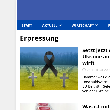
START
AKTUELL
WIRTSCHAFT
Erpressung
Setzt jetzt
Ukraine au
wirft
24. Februar 202
Hammer was die U
Unschuldsvermutu
EU-Beitritt – Se
von der Ukraine e
Was ist mi