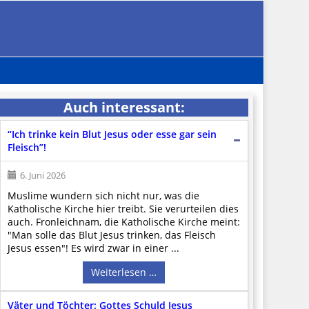
Auch interessant:
“Ich trinke kein Blut Jesus oder esse gar sein
Fleisch”!
6. Juni 2026
Muslime wundern sich nicht nur, was die
Katholische Kirche hier treibt. Sie verurteilen dies
auch. Fronleichnam, die Katholische Kirche meint:
"Man solle das Blut Jesus trinken, das Fleisch
Jesus essen"! Es wird zwar in einer ...
Weiterlesen …
Väter und Töchter: Gottes Schuld Jesus