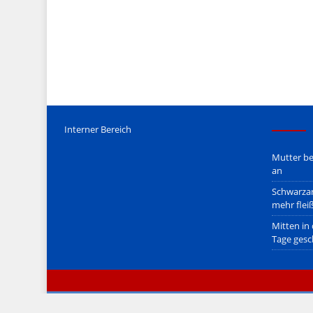
Mediengesetz
erfolgt, soweit wir als Nicht-Juristen dieses v
Wir stehen nicht in (ge)werblichen Zusammenhang mit uo. z
Etwaige Empfehlungen in diesem Bericht sind
keine Recht
Der Begriff "
Abmahnanwalt
" bezeichnet Juristen, welche üb
überzogenen, rechtlich fragwürdigen) Abmahnungen leben u
innerhalb gesetzlich verankerter Regeln tun.
Jener Disclaimer soll sich nicht über gültiges Recht hinwe
hpts. informativen Charakter.
Bitte beachten Sie in dem Zusammenhang auch unsere
AG
Interner Bereich
Mutter be
an
Schwarzar
mehr flei
Mitten in
Tage gesc
© zeitimblick