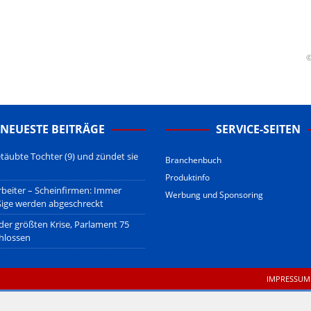
erstehen.
u den Betreibern der verlinkten Webseiten.
sberatung!
erwiegend u.o. ausschließlich von (meist ungerechtfertigten,
©
nd soll keine Herabwürdigung von Kanzleien darstellen, welche dies
gsetzen und hat aufgrund der nicht Vertrags-gebundenen Wirksamkeit
B
.
NEUESTE BEITRÄGE
SERVICE-SEITEN
täubte Tochter (9) und zündet sie
Branchenbuch
Produktinfo
beiter – Scheinfirmen: Immer
Werbung und Sponsoring
ßige werden abgeschreckt
 der größten Krise, Parlament 75
hlossen
IMPRESSUM