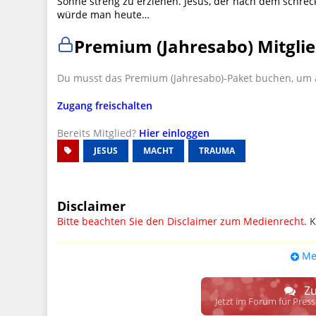
Söhne streng zu erziehen. Jesus, der nach dem schre
würde man heute…
Premium (Jahresabo) Mitglie
Du musst das Premium (Jahresabo)-Paket buchen, um a
Zugang freischalten
Bereits Mitglied?
Hier einloggen
JESUS
MACHT
TRAUMA
Disclaimer
Bitte beachten Sie den Disclaimer zum Medienrecht.
K
UPDATE: § 17 ECG seit 16.02.2024 weg
Me
Wir lassen den Disclaimertext dennoch so stehen, bis s
weitere, damit zusammenhängende Paragrafen ersetzt 
Zu
Raum. D.h. noch mehr Spielraum für das sog. "Richte
Jetzt im Forum für Pres
gewisse Parteien bevorzugen kann.