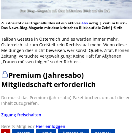
Zur Ansicht des Originalbildes ist ein aktives
Abo
nötig. | Zeit im Blick -
Das News-Blog-Magazin mit dem kritischen Blick auf die Zeit! | © zib
Taliban Gesetze in Österreich und es werden immer mehr.
Österreich ist zum Großteil kein Rechtsstaat mehr. Wenn diese
Meldungen dies nicht beweisen, wer sonst. Quelle, Zitat, Kronen
Zeitung: Versuchte Vergewaltigung: Keine Haft für Afghanen
„Frauen müssen folgen“ so der Richter…
Premium (Jahresabo)
Mitgliedschaft erforderlich
Du musst das Premium (Jahresabo)-Paket buchen, um auf diesen
Inhalt zuzugreifen.
Zugang freischalten
Bereits Mitglied?
Hier einloggen