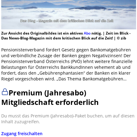
Zur Ansicht des Originalbildes ist ein aktives
Abo
nötig. | Zeit im Blick -
Das News-Blog-Magazin mit dem kritischen Blick auf die Zeit! | © zib
Pensionistenverband fordert Gesetz gegen Bankomatgebühren
und verbindliche Zusage der Banken gegen Negativzinsen! Der
Pensionistenverband Österreichs (PVÖ) lehnt weitere finanzielle
Belastungen für Österreichs BankkundInnen vehement ab und
fordert, dass den „Gebührenphantasien“ der Banken ein klarer
Riegel vorgeschoben wird. „Das Thema Bankomatgebühren…
Premium (Jahresabo)
Mitgliedschaft erforderlich
Du musst das Premium (Jahresabo)-Paket buchen, um auf diesen
Inhalt zuzugreifen.
Zugang freischalten