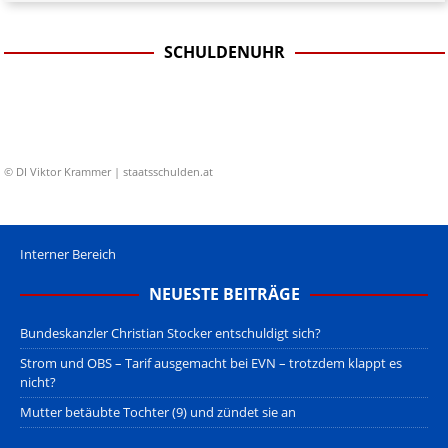
SCHULDENUHR
© DI Viktor Krammer | staatsschulden.at
Interner Bereich
NEUESTE BEITRÄGE
Bundeskanzler Christian Stocker entschuldigt sich?
Strom und OBS – Tarif ausgemacht bei EVN – trotzdem klappt es
nicht?
Mutter betäubte Tochter (9) und zündet sie an