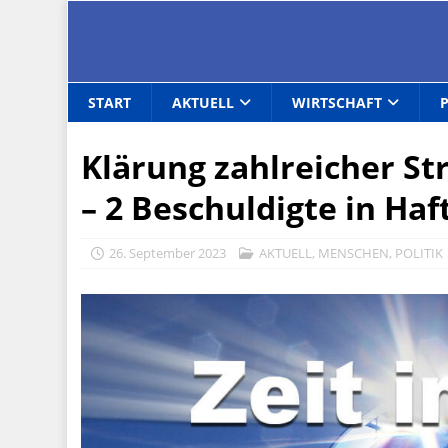
START
AKTUELL
WIRTSCHAFT
Klärung zahlreicher St
– 2 Beschuldigte in Haf
26. September 2023
AKTUELL
,
MENSCHEN
,
POLITIK