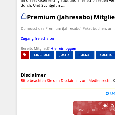
an dieses Österreich glaubt und alles schön reden ve
durch. Und Suchtgift ist…
Premium (Jahresabo) Mitglie
Du musst das Premium (Jahresabo)-Paket buchen, um a
Zugang freischalten
Bereits Mitglied?
Hier einloggen
EINBRUCH
JUSTIZ
POLIZEI
SUCHTGI
Disclaimer
Bitte beachten Sie den Disclaimer zum Medienrecht.
K
UPDATE: § 17 ECG seit 16.02.2024 weg
Me
Wir lassen den Disclaimertext dennoch so stehen, bis s
weitere, damit zusammenhängende Paragrafen ersetzt 
Zu
Raum. D.h. noch mehr Spielraum für das sog. "Richte
Jetzt im Forum für Pres
gewisse Parteien bevorzugen kann.