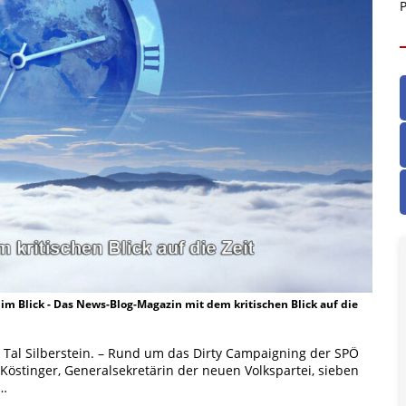
P
t im Blick - Das News-Blog-Magazin mit dem kritischen Blick auf die
 Tal Silberstein. – Rund um das Dirty Campaigning der SPÖ
h Köstinger, Generalsekretärin der neuen Volkspartei, sieben
,…