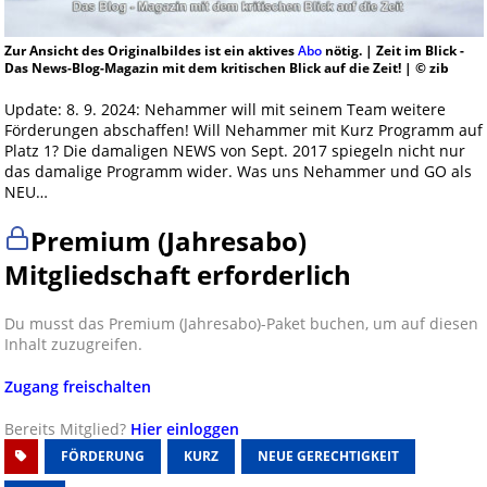
Zur Ansicht des Originalbildes ist ein aktives
Abo
nötig. | Zeit im Blick -
Das News-Blog-Magazin mit dem kritischen Blick auf die Zeit! | © zib
Update: 8. 9. 2024: Nehammer will mit seinem Team weitere
Förderungen abschaffen! Will Nehammer mit Kurz Programm auf
Platz 1? Die damaligen NEWS von Sept. 2017 spiegeln nicht nur
das damalige Programm wider. Was uns Nehammer und GO als
NEU…
Premium (Jahresabo)
Mitgliedschaft erforderlich
Du musst das Premium (Jahresabo)-Paket buchen, um auf diesen
Inhalt zuzugreifen.
Zugang freischalten
Bereits Mitglied?
Hier einloggen
FÖRDERUNG
KURZ
NEUE GERECHTIGKEIT