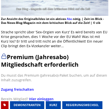
Zur Ansicht des Originalbildes ist ein aktives
Abo
nötig. | Zeit im Blick -
Das News-Blog-Magazin mit dem kritischen Blick auf die Zeit! | © zib
Strache spricht über ‘Sex-Orgien von Kurz’ Es wird bereits von EU
Krise gesprochen, dies 1 Woche vor der EU Wahl! Was ist mit
Kurz los? Er tritt und tritt nicht an die Öffentlichkeit! Ein neuer
Clip bringt den Ex-Vizekanzler weiter…
Premium (Jahresabo)
Mitgliedschaft erforderlich
Du musst das Premium (Jahresabo)-Paket buchen, um auf diesen
Inhalt zuzugreifen.
Zugang freischalten
Bereits Mitglied?
Hier einloggen
DEMONSTRANTEN
KURZ
REGIERUNGSWECHSEL