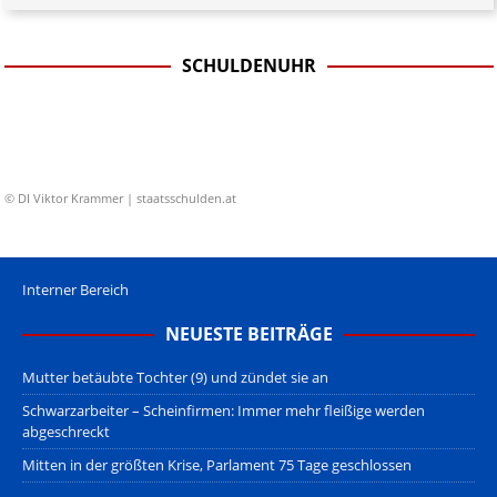
SCHULDENUHR
© DI Viktor Krammer | staatsschulden.at
Interner Bereich
NEUESTE BEITRÄGE
Mutter betäubte Tochter (9) und zündet sie an
Schwarzarbeiter – Scheinfirmen: Immer mehr fleißige werden
abgeschreckt
Mitten in der größten Krise, Parlament 75 Tage geschlossen