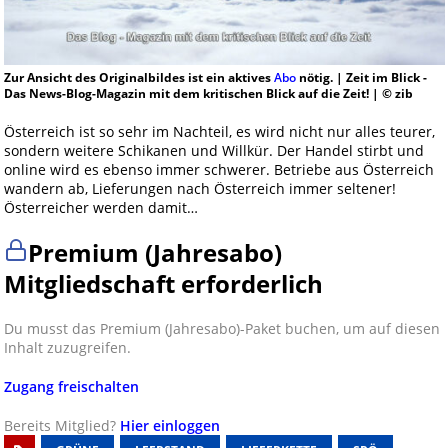
Zur Ansicht des Originalbildes ist ein aktives
Abo
nötig. | Zeit im Blick -
Das News-Blog-Magazin mit dem kritischen Blick auf die Zeit! | © zib
Österreich ist so sehr im Nachteil, es wird nicht nur alles teurer,
sondern weitere Schikanen und Willkür. Der Handel stirbt und
online wird es ebenso immer schwerer. Betriebe aus Österreich
wandern ab, Lieferungen nach Österreich immer seltener!
Österreicher werden damit…
Premium (Jahresabo)
Mitgliedschaft erforderlich
Du musst das Premium (Jahresabo)-Paket buchen, um auf diesen
Inhalt zuzugreifen.
Zugang freischalten
Bereits Mitglied?
Hier einloggen