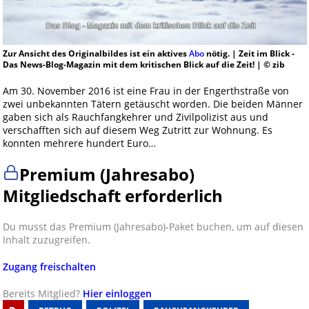
Zur Ansicht des Originalbildes ist ein aktives
Abo
nötig. | Zeit im Blick -
Das News-Blog-Magazin mit dem kritischen Blick auf die Zeit! | © zib
Am 30. November 2016 ist eine Frau in der Engerthstraße von
zwei unbekannten Tätern getäuscht worden. Die beiden Männer
gaben sich als Rauchfangkehrer und Zivilpolizist aus und
verschafften sich auf diesem Weg Zutritt zur Wohnung. Es
konnten mehrere hundert Euro…
Premium (Jahresabo)
Mitgliedschaft erforderlich
Du musst das Premium (Jahresabo)-Paket buchen, um auf diesen
Inhalt zuzugreifen.
Zugang freischalten
Bereits Mitglied?
Hier einloggen