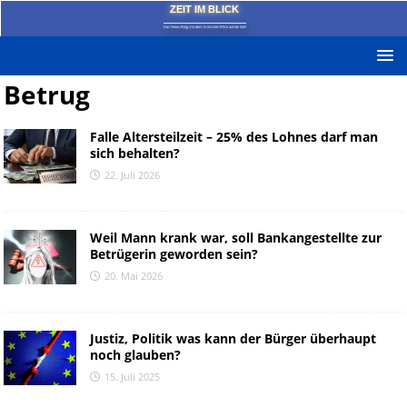
ZEIT IM BLICK
Das News-Blog mit dem kritischen Blick auf die Zeit!
Betrug
Falle Altersteilzeit – 25% des Lohnes darf man
sich behalten?
22. Juli 2026
Weil Mann krank war, soll Bankangestellte zur
Betrügerin geworden sein?
20. Mai 2026
Justiz, Politik was kann der Bürger überhaupt
noch glauben?
15. Juli 2025