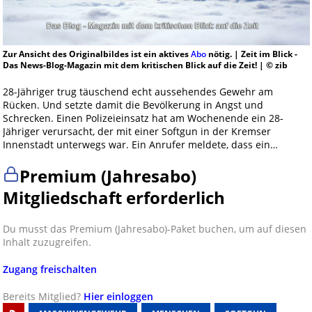
Zur Ansicht des Originalbildes ist ein aktives
Abo
nötig. | Zeit im Blick -
Das News-Blog-Magazin mit dem kritischen Blick auf die Zeit! | © zib
28-Jähriger trug täuschend echt aussehendes Gewehr am
Rücken. Und setzte damit die Bevölkerung in Angst und
Schrecken. Einen Polizeieinsatz hat am Wochenende ein 28-
Jähriger verursacht, der mit einer Softgun in der Kremser
Innenstadt unterwegs war. Ein Anrufer meldete, dass ein…
Premium (Jahresabo)
Mitgliedschaft erforderlich
Du musst das Premium (Jahresabo)-Paket buchen, um auf diesen
Inhalt zuzugreifen.
Zugang freischalten
Bereits Mitglied?
Hier einloggen