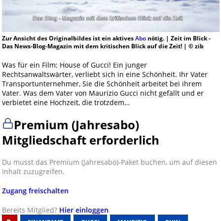
Zur Ansicht des Originalbildes ist ein aktives
Abo
nötig. | Zeit im Blick -
Das News-Blog-Magazin mit dem kritischen Blick auf die Zeit! | © zib
Was für ein Film: House of Gucci! Ein junger
Rechtsanwaltswärter, verliebt sich in eine Schönheit. Ihr Vater
Transportunternehmer, Sie die Schönheit arbeitet bei ihrem
Vater. Was dem Vater von Maurizio Gucci nicht gefällt und er
verbietet eine Hochzeit, die trotzdem…
Premium (Jahresabo)
Mitgliedschaft erforderlich
Du musst das Premium (Jahresabo)-Paket buchen, um auf diesen
Inhalt zuzugreifen.
Zugang freischalten
Bereits Mitglied?
Hier einloggen