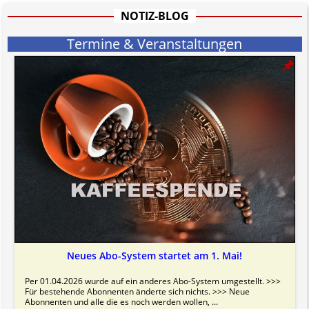
Bitte beachten Sie in dem Zusammenhang auch unsere
AGB
.
NOTIZ-BLOG
Termine & Veranstaltungen
Neues Abo-System startet am 1. Mai!
Per 01.04.2026 wurde auf ein anderes Abo-System umgestellt. >>>
Für bestehende Abonnenten änderte sich nichts. >>> Neue
Abonnenten und alle die es noch werden wollen, ...