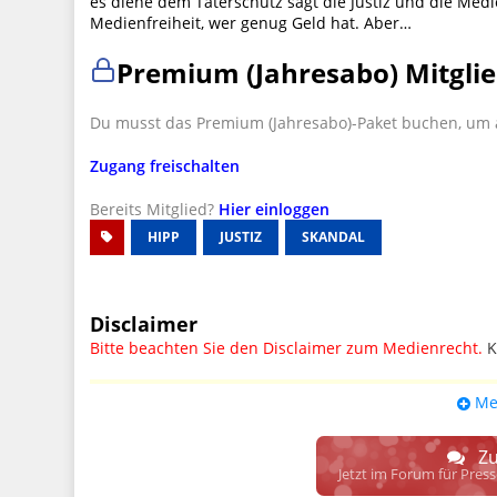
es diene dem Täterschutz sagt die Justiz und die Medi
Medienfreiheit, wer genug Geld hat. Aber…
Premium (Jahresabo) Mitglie
Du musst das Premium (Jahresabo)-Paket buchen, um a
Zugang freischalten
Bereits Mitglied?
Hier einloggen
HIPP
JUSTIZ
SKANDAL
Disclaimer
Bitte beachten Sie den Disclaimer zum Medienrecht.
K
UPDATE: § 17 ECG seit 16.02.2024 weg
Me
Wir lassen den Disclaimertext dennoch so stehen, bis s
weitere, damit zusammenhängende Paragrafen ersetzt 
Zu
Raum. D.h. noch mehr Spielraum für das sog. "Richte
Jetzt im Forum für Pres
gewisse Parteien bevorzugen kann.