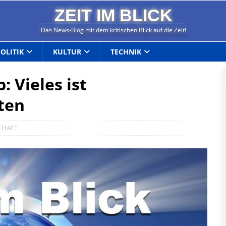
ZEIT IM BLICK
Das News-Blog mit dem kritischen Blick auf die Zeit!
POLITIK
KULTUR
TECHNIK
: Vieles ist
ten
CHAFT