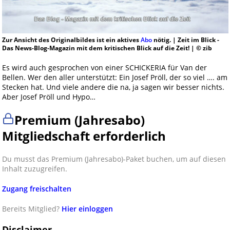
Zur Ansicht des Originalbildes ist ein aktives
Abo
nötig. | Zeit im Blick -
Das News-Blog-Magazin mit dem kritischen Blick auf die Zeit! | © zib
Es wird auch gesprochen von einer SCHICKERIA für Van der
Bellen. Wer den aller unterstützt: Ein Josef Pröll, der so viel …. am
Stecken hat. Und viele andere die na, ja sagen wir besser nichts.
Aber Josef Pröll und Hypo…
Premium (Jahresabo)
Mitgliedschaft erforderlich
Du musst das Premium (Jahresabo)-Paket buchen, um auf diesen
Inhalt zuzugreifen.
Zugang freischalten
Bereits Mitglied?
Hier einloggen
Disclaimer