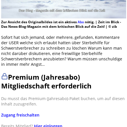
Zur Ansicht des Originalbildes ist ein aktives
Abo
nötig. | Zeit im Blick -
Das News-Blog-Magazin mit dem kritischen Blick auf die Zeit! | © zib
Sofort hat sich jemand, oder mehrere, gefunden, Kommentare
der USER welche sich erlaubt hatten über Sterbehilfe für
Schwerstverbrecher zu schreiben zu löschen Warum kann man
nicht darüber diskutieren, eine freiwillige Sterbehilfe
Schwerstverbrechern anzubieten? Warum müssen unschuldige
in immer mehr Angst…
Premium (Jahresabo)
Mitgliedschaft erforderlich
Du musst das Premium (Jahresabo)-Paket buchen, um auf diesen
Inhalt zuzugreifen.
Zugang freischalten
Bereits Mitglied?
Hier einloggen