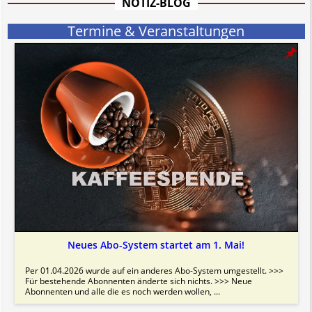
NOTIZ-BLOG
Bitte beachten Sie in dem Zusammenhang auch unsere
AGB
.
Termine & Veranstaltungen
Neues Abo-System startet am 1. Mai!
Per 01.04.2026 wurde auf ein anderes Abo-System umgestellt. >>>
Für bestehende Abonnenten änderte sich nichts. >>> Neue
Abonnenten und alle die es noch werden wollen, ...