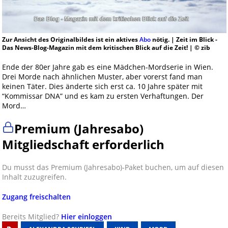
Zur Ansicht des Originalbildes ist ein aktives
Abo
nötig. | Zeit im Blick -
Das News-Blog-Magazin mit dem kritischen Blick auf die Zeit! | © zib
Ende der 80er Jahre gab es eine Mädchen-Mordserie in Wien.
Drei Morde nach ähnlichen Muster, aber vorerst fand man
keinen Täter. Dies änderte sich erst ca. 10 Jahre später mit
“Kommissar DNA” und es kam zu ersten Verhaftungen. Der
Mord…
Premium (Jahresabo)
Mitgliedschaft erforderlich
Du musst das Premium (Jahresabo)-Paket buchen, um auf diesen
Inhalt zuzugreifen.
Zugang freischalten
Bereits Mitglied?
Hier einloggen