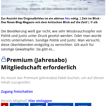
Zur Ansicht des Originalbildes ist ein aktives
Abo
nötig. | Zeit im Blick -
Das News-Blog-Magazin mit dem kritischen Blick auf die Zeit! | © zib
Die Bevölkerung weiß gar nicht, wie sehr Missbrauchsopfer von
Politik und Justiz unter Druck gesetzt werden. Oder man würde
nichts unternehmen. Sündige Politik und Justiz. Man versucht,
diese Überlebenden endgültig zu vernichten. Gilt auch für
sonstige Gewaltopfer. Da gibt es…
Premium (Jahresabo)
Mitgliedschaft erforderlich
Du musst das Premium (Jahresabo)-Paket buchen, um auf diesen
Inhalt zuzugreifen.
Zugang freischalten
Bereits Mitglied?
Hier einloggen