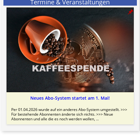
Termine & Veranstaltungen
Bitte beachten Sie in dem Zusammenhang auch unsere
AGB
.
Neues Abo-System startet am 1. Mai!
Per 01.04.2026 wurde auf ein anderes Abo-System umgestellt. >>>
Für bestehende Abonnenten änderte sich nichts. >>> Neue
Abonnenten und alle die es noch werden wollen, ...