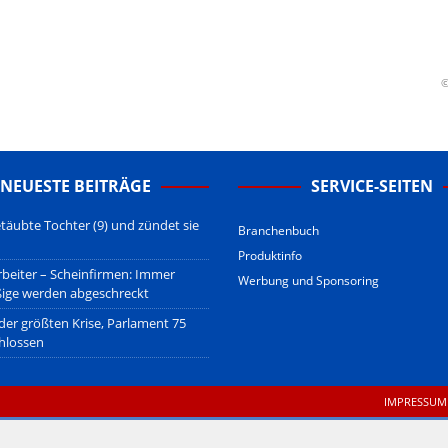
erstehen.
u den Betreibern der verlinkten Webseiten.
sberatung!
erwiegend u.o. ausschließlich von (meist ungerechtfertigten,
©
nd soll keine Herabwürdigung von Kanzleien darstellen, welche dies
gsetzen und hat aufgrund der nicht Vertrags-gebundenen Wirksamkeit
B
.
NEUESTE BEITRÄGE
SERVICE-SEITEN
täubte Tochter (9) und zündet sie
Branchenbuch
Produktinfo
beiter – Scheinfirmen: Immer
Werbung und Sponsoring
ßige werden abgeschreckt
 der größten Krise, Parlament 75
hlossen
IMPRESSUM