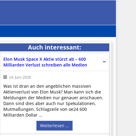
Auch interessant:
Elon Musk Space X Aktie stürzt ab – 600
Milliarden Verlust schreiben alle Medien
24. Juni 2026
Was ist dran an den angeblichen massiven
Aktienverlust von Elon Musk? Man kann sich die
Meldungen der Medien nur genauer anschauen.
Dann sind dies aber auch nur Spekulationen,
Mutmaßungen. Schlagzeile von oe24 600
Milliarden Dollar ...
Weiterlesen …