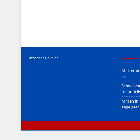
Mediengesetz
erfolgt, soweit wir als Nicht-Juristen dieses v
Wir stehen nicht in (ge)werblichen Zusammenhang mit uo. z
Etwaige Empfehlungen in diesem Bericht sind
keine Recht
Der Begriff "
Abmahnanwalt
" bezeichnet Juristen, welche üb
überzogenen, rechtlich fragwürdigen) Abmahnungen leben u
innerhalb gesetzlich verankerter Regeln tun.
Jener Disclaimer soll sich nicht über gültiges Recht hinwe
hpts. informativen Charakter.
Bitte beachten Sie in dem Zusammenhang auch unsere
AG
Interner Bereich
Mutter be
an
Schwarzar
mehr flei
Mitten in
Tage gesc
© zeitimblick