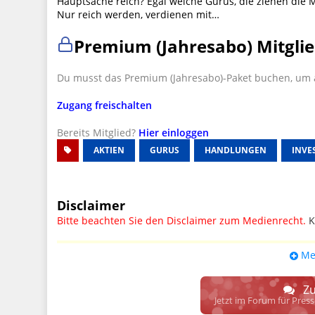
Hauptsache reich? Egal welche Gurus, die ziehen die M
Nur reich werden, verdienen mit…
Premium (Jahresabo) Mitglie
Du musst das Premium (Jahresabo)-Paket buchen, um a
Zugang freischalten
Bereits Mitglied?
Hier einloggen
AKTIEN
GURUS
HANDLUNGEN
INVE
Disclaimer
Bitte beachten Sie den Disclaimer zum Medienrecht.
K
UPDATE: § 17 ECG seit 16.02.2024 weg
Me
Wir lassen den Disclaimertext dennoch so stehen, bis s
weitere, damit zusammenhängende Paragrafen ersetzt 
Zu
Raum. D.h. noch mehr Spielraum für das sog. "Richte
Jetzt im Forum für Pres
gewisse Parteien bevorzugen kann.