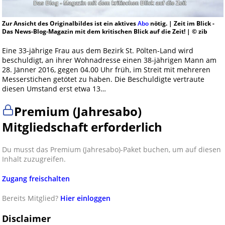
Zur Ansicht des Originalbildes ist ein aktives
Abo
nötig. | Zeit im Blick -
Das News-Blog-Magazin mit dem kritischen Blick auf die Zeit! | © zib
Eine 33-jährige Frau aus dem Bezirk St. Pölten-Land wird
beschuldigt, an ihrer Wohnadresse einen 38-jährigen Mann am
28. Jänner 2016, gegen 04.00 Uhr früh, im Streit mit mehreren
Messerstichen getötet zu haben. Die Beschuldigte vertraute
diesen Umstand erst etwa 13…
Premium (Jahresabo)
Mitgliedschaft erforderlich
Du musst das Premium (Jahresabo)-Paket buchen, um auf diesen
Inhalt zuzugreifen.
Zugang freischalten
Bereits Mitglied?
Hier einloggen
Disclaimer