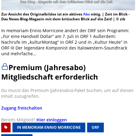
Zur Ansicht des Originalbildes ist ein aktives
Abo
nötig. | Zeit im Blick -
Das News-Blog-Magazin mit dem kritischen Blick auf die Zeit! | © zib
In memoriam Ennio Morricone ändert der ORF sein Programm:
„Für eine Handvoll Dollar“ am 7. Juli in ORF 1 Außerdem:
Nachrufe im „kulturMontag“ in ORF 2 und in „Kultur Heute“ in
ORF III Der legendäre Komponist des Italowestern-Soundtrack
und mehrfache…
Premium (Jahresabo)
Mitgliedschaft erforderlich
Du musst das Premium (Jahresabo)-Paket buchen, um auf diesen
Inhalt zuzugreifen.
Zugang freischalten
Bereits Mitglied?
Hier einloggen
IN MEMORIAM ENNIO MORRICONE
ORF